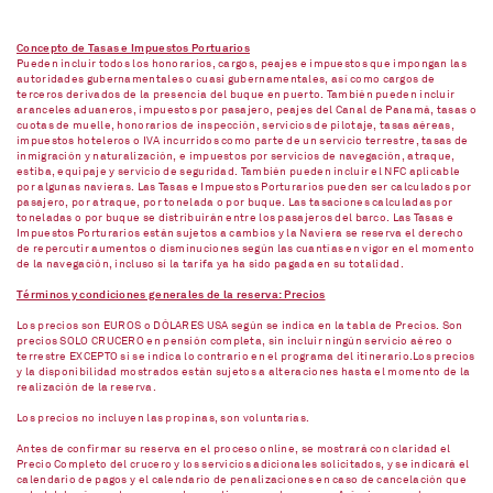
Concepto de Tasas e Impuestos Portuarios
Pueden incluir todos los honorarios, cargos, peajes e impuestos que impongan las
autoridades gubernamentales o cuasi gubernamentales, así como cargos de
terceros derivados de la presencia del buque en puerto. También pueden incluir
aranceles aduaneros, impuestos por pasajero, peajes del Canal de Panamá, tasas o
cuotas de muelle, honorarios de inspección, servicios de pilotaje, tasas aéreas,
impuestos hoteleros o IVA incurridos como parte de un servicio terrestre, tasas de
inmigración y naturalización, e impuestos por servicios de navegación, atraque,
estiba, equipaje y servicio de seguridad. También pueden incluir el NFC aplicable
por algunas navieras. Las Tasas e Impuestos Porturarios pueden ser calculados por
pasajero, por atraque, por tonelada o por buque. Las tasaciones calculadas por
toneladas o por buque se distribuirán entre los pasajeros del barco. Las Tasas e
Impuestos Porturarios están sujetos a cambios y la Naviera se reserva el derecho
de repercutir aumentos o disminuciones según las cuantías en vigor en el momento
de la navegación, incluso si la tarifa ya ha sido pagada en su totalidad.
Términos y condiciones generales de la reserva: Precios
Los precios son EUROS o DÓLARES USA según se indica en la tabla de Precios. Son
precios SOLO CRUCERO en pensión completa, sin incluir ningún servicio aéreo o
terrestre EXCEPTO si se indica lo contrario en el programa del itinerario.Los precios
y la disponibilidad mostrados están sujetos a alteraciones hasta el momento de la
realización de la reserva.
Los precios no incluyen las propinas, son voluntarias.
Antes de confirmar su reserva en el proceso online, se mostrará con claridad el
Precio Completo del crucero y los servicios adicionales solicitados, y se indicará el
calendario de pagos y el calendario de penalizaciones en caso de cancelación que