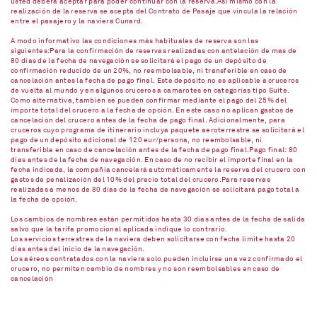
usted deberá aceptar para poder continuar con la reserva.Así mismo con la
realización de la reserva se acepta del Contrato de Pasaje que vincula la relación
entre el pasajero y la naviera Cunard.
A modo informativo las condiciones más habituales de reserva son las
siguientes:Para la confirmación de reservas realizadas con antelación de mas de
80 días de la fecha de navegación se solicitará el pago de un depósito de
confirmación reducido de un 20%, no reembolsable, ni transferible en caso de
cancelación antes la fecha de pago final. Este depósito no es aplicable a cruceros
de vuelta al mundo y en algunos cruceros a camarotes en categorías tipo Suite.
Como alternativa, también se pueden confirmar mediante el pago del 25% del
importe total del crucero a la fecha de opción. En este caso no aplican gastos de
cancelación del crucero antes de la fecha de pago final. Adicionalmente, para
cruceros cuyo programa de itinerario incluya paquete aeroterrestre se solicitará el
pago de un depósito adicional de 120 eur/persona, no reembolsable, ni
transferible en caso de cancelación antes de la fecha de pago final.Pago final: 80
días antes de la fecha de navegación. En caso de no recibir el importe final en la
fecha indicada, la compañía cancelará automáticamente la reserva del crucero con
gastos de penalización del 10% del precio total del crucero.Para reservas
realizadas a menos de 80 días de la fecha de navegación se solicitará pago total a
la fecha de opción.
Los cambios de nombres están permitidos hasta 30 días antes de la fecha de salida
salvo que la tarifa promocional aplicada indique lo contrario.
Los servicios terrestres de la naviera deben solicitarse con fecha límite hasta 20
días antes del inicio de la navegación.
Los aéreos contratados con la naviera solo pueden incluirse una vez confirmado el
crucero, no permiten cambio de nombres y no son reembolsables en caso de
cancelación