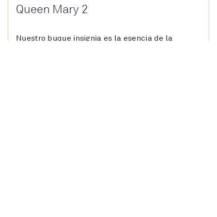
Queen Mary 2
Nuestro buque insignia es la esencia de la
elegancia y el único transatlántico del mundo,
construido para navegar los océanos más
poderosos del mundo con facilidad, desde el
Océano Pacífico en su Vuelta al Mundo, hasta el
icónico Cruce Transatlántico. Presume de tu
swing de golf en su simulador único o baila toda
la noche en el salón de baile más grande en el
mar.
Una verdadera experiencia.
Descubre el Queen Mary 2