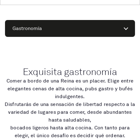
Gastronomía
Exquisita gastronomía
Comer a bordo de una Reina es un placer. Elige entre
elegantes cenas de alta cocina, pubs gastro y bufés
indulgentes.
Disfrutarás de una sensación de libertad respecto a la
variedad de lugares para comer, desde abundantes
hasta saludables,
bocados ligeros hasta alta cocina. Con tanto para
elegir, el único desafío es decidir qué ordenar.