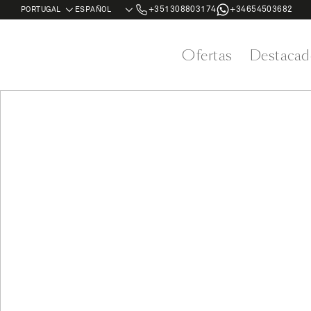
+351308803174
+34654503682
Ofertas
Destacad