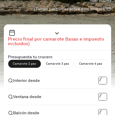
tasas incluidas
¿Tienes preguntas sobre este crucero?
Precio final por camarote (tasas e impuesto
incluidos)
Presupuesta tu crucero
Camarote 2 pax
Camarote 3 pax
Camarote 4 pax
Interior desde
Ventana desde
Balcón desde