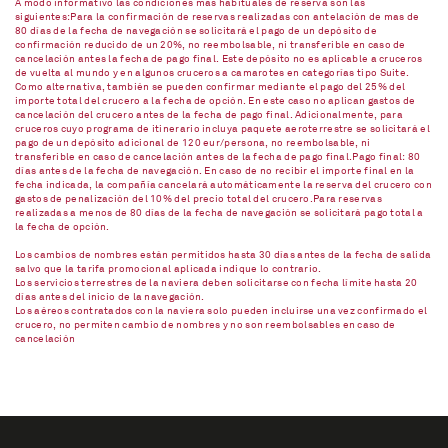
A modo informativo las condiciones más habituales de reserva son las
siguientes:Para la confirmación de reservas realizadas con antelación de mas de
80 días de la fecha de navegación se solicitará el pago de un depósito de
confirmación reducido de un 20%, no reembolsable, ni transferible en caso de
cancelación antes la fecha de pago final. Este depósito no es aplicable a cruceros
de vuelta al mundo y en algunos cruceros a camarotes en categorías tipo Suite.
Como alternativa, también se pueden confirmar mediante el pago del 25% del
importe total del crucero a la fecha de opción. En este caso no aplican gastos de
cancelación del crucero antes de la fecha de pago final. Adicionalmente, para
cruceros cuyo programa de itinerario incluya paquete aeroterrestre se solicitará el
pago de un depósito adicional de 120 eur/persona, no reembolsable, ni
transferible en caso de cancelación antes de la fecha de pago final.Pago final: 80
días antes de la fecha de navegación. En caso de no recibir el importe final en la
fecha indicada, la compañía cancelará automáticamente la reserva del crucero con
gastos de penalización del 10% del precio total del crucero.Para reservas
realizadas a menos de 80 días de la fecha de navegación se solicitará pago total a
la fecha de opción.
Los cambios de nombres están permitidos hasta 30 días antes de la fecha de salida
salvo que la tarifa promocional aplicada indique lo contrario.
Los servicios terrestres de la naviera deben solicitarse con fecha límite hasta 20
días antes del inicio de la navegación.
Los aéreos contratados con la naviera solo pueden incluirse una vez confirmado el
crucero, no permiten cambio de nombres y no son reembolsables en caso de
cancelación