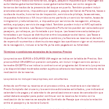
Pueden incluir todos los honorarios, cargos, peajes e impuestos que impongan las
autoridades gubernamentales o cuasi gubernamentales, así como cargos de
terceros derivados de la presencia del buque en puerto. También pueden incluir
aranceles aduaneros, impuestos por pasajero, peajes del Canal de Panamá, tasas o
cuotas de muelle, honorarios de inspección, servicios de pilotaje, tasas aéreas,
impuestos hoteleros o IVA incurridos como parte de un servicio terrestre, tasas de
inmigración y naturalización, e impuestos por servicios de navegación, atraque,
estiba, equipaje y servicio de seguridad. También pueden incluir el NFC aplicable
por algunas navieras. Las Tasas e Impuestos Porturarios pueden ser calculados por
pasajero, por atraque, por tonelada o por buque. Las tasaciones calculadas por
toneladas o por buque se distribuirán entre los pasajeros del barco. Las Tasas e
Impuestos Porturarios están sujetos a cambios y la Naviera se reserva el derecho
de repercutir aumentos o disminuciones según las cuantías en vigor en el momento
de la navegación, incluso si la tarifa ya ha sido pagada en su totalidad.
Términos y condiciones generales de la reserva: Precios
Los precios son EUROS o DÓLARES USA según se indica en la tabla de Precios. Son
precios SOLO CRUCERO en pensión completa, sin incluir ningún servicio aéreo o
terrestre EXCEPTO si se indica lo contrario en el programa del itinerario.Los precios
y la disponibilidad mostrados están sujetos a alteraciones hasta el momento de la
realización de la reserva.
Los precios no incluyen las propinas, son voluntarias.
Antes de confirmar su reserva en el proceso online, se mostrará con claridad el
Precio Completo del crucero y los servicios adicionales solicitados, y se indicará el
calendario de pagos y el calendario de penalizaciones en caso de cancelación que
usted deberá aceptar para poder continuar con la reserva.Así mismo con la
realización de la reserva se acepta del Contrato de Pasaje que vincula la relación
entre el pasajero y la naviera Cunard.