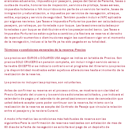
aranceles aduaneros, impuestos por pasajero, peajes del Canal de Panamá, tasas o
cuotas de muelle, honorarios de inspección, servicios de pilotaje, tasas aéreas,
impuestos hoteleros o IVA incurridos como parte de un servicio terrestre, tasas de
inmigración y naturalización, e impuestos por servicios de navegación, atraque,
estiba, equipaje y servicio de seguridad. También pueden incluir el NFC aplicable
por algunas navieras. Las Tasas e Impuestos Porturarios pueden ser calculados por
pasajero, por atraque, por tonelada o por buque. Las tasaciones calculadas por
toneladas o por buque se distribuirán entre los pasajeros del barco. Las Tasas e
Impuestos Porturarios están sujetos a cambios y la Naviera se reserva el derecho
de repercutir aumentos o disminuciones según las cuantías en vigor en el momento
de la navegación, incluso si la tarifa ya ha sido pagada en su totalidad.
Términos y condiciones generales de la reserva: Precios
Los precios son EUROS o DÓLARES USA según se indica en la tabla de Precios. Son
precios SOLO CRUCERO en pensión completa, sin incluir ningún servicio aéreo o
terrestre EXCEPTO si se indica lo contrario en el programa del itinerario.Los precios
y la disponibilidad mostrados están sujetos a alteraciones hasta el momento de la
realización de la reserva.
Los precios no incluyen las propinas, son voluntarias.
Antes de confirmar su reserva en el proceso online, se mostrará con claridad el
Precio Completo del crucero y los servicios adicionales solicitados, y se indicará el
calendario de pagos y el calendario de penalizaciones en caso de cancelación que
usted deberá aceptar para poder continuar con la reserva.Así mismo con la
realización de la reserva se acepta del Contrato de Pasaje que vincula la relación
entre el pasajero y la naviera Cunard.
A modo informativo las condiciones más habituales de reserva son las
siguientes:Para la confirmación de reservas realizadas con antelación de mas de
80 días de la fecha de navegación se solicitará el pago de un depósito de