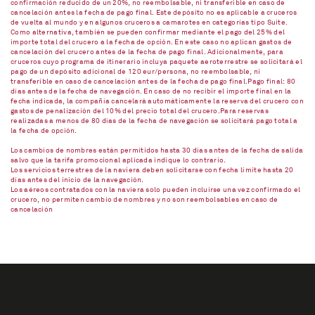
confirmación reducido de un 20%, no reembolsable, ni transferible en caso de
cancelación antes la fecha de pago final. Este depósito no es aplicable a cruceros
de vuelta al mundo y en algunos cruceros a camarotes en categorías tipo Suite.
Como alternativa, también se pueden confirmar mediante el pago del 25% del
importe total del crucero a la fecha de opción. En este caso no aplican gastos de
cancelación del crucero antes de la fecha de pago final. Adicionalmente, para
cruceros cuyo programa de itinerario incluya paquete aeroterrestre se solicitará el
pago de un depósito adicional de 120 eur/persona, no reembolsable, ni
transferible en caso de cancelación antes de la fecha de pago final.Pago final: 80
días antes de la fecha de navegación. En caso de no recibir el importe final en la
fecha indicada, la compañía cancelará automáticamente la reserva del crucero con
gastos de penalización del 10% del precio total del crucero.Para reservas
realizadas a menos de 80 días de la fecha de navegación se solicitará pago total a
la fecha de opción.
Los cambios de nombres están permitidos hasta 30 días antes de la fecha de salida
salvo que la tarifa promocional aplicada indique lo contrario.
Los servicios terrestres de la naviera deben solicitarse con fecha límite hasta 20
días antes del inicio de la navegación.
Los aéreos contratados con la naviera solo pueden incluirse una vez confirmado el
crucero, no permiten cambio de nombres y no son reembolsables en caso de
cancelación