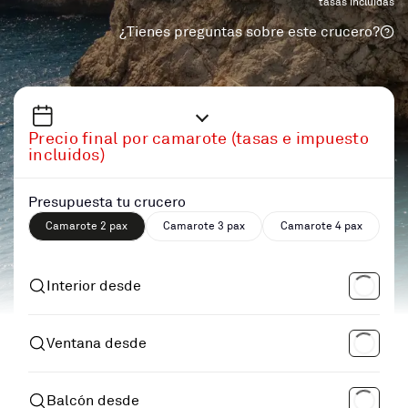
tasas incluidas
¿Tienes preguntas sobre este crucero?
Precio final por camarote (tasas e impuesto
incluidos)
Presupuesta tu crucero
Camarote 2 pax
Camarote 3 pax
Camarote 4 pax
Interior desde
Ventana desde
Balcón desde