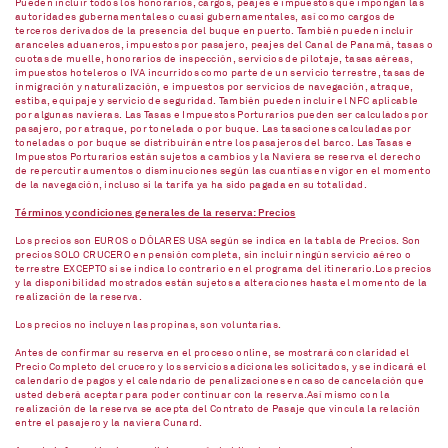
Pueden incluir todos los honorarios, cargos, peajes e impuestos que impongan las
autoridades gubernamentales o cuasi gubernamentales, así como cargos de
terceros derivados de la presencia del buque en puerto. También pueden incluir
aranceles aduaneros, impuestos por pasajero, peajes del Canal de Panamá, tasas o
cuotas de muelle, honorarios de inspección, servicios de pilotaje, tasas aéreas,
impuestos hoteleros o IVA incurridos como parte de un servicio terrestre, tasas de
inmigración y naturalización, e impuestos por servicios de navegación, atraque,
estiba, equipaje y servicio de seguridad. También pueden incluir el NFC aplicable
por algunas navieras. Las Tasas e Impuestos Porturarios pueden ser calculados por
pasajero, por atraque, por tonelada o por buque. Las tasaciones calculadas por
toneladas o por buque se distribuirán entre los pasajeros del barco. Las Tasas e
Impuestos Porturarios están sujetos a cambios y la Naviera se reserva el derecho
de repercutir aumentos o disminuciones según las cuantías en vigor en el momento
de la navegación, incluso si la tarifa ya ha sido pagada en su totalidad.
Términos y condiciones generales de la reserva: Precios
Los precios son EUROS o DÓLARES USA según se indica en la tabla de Precios. Son
precios SOLO CRUCERO en pensión completa, sin incluir ningún servicio aéreo o
terrestre EXCEPTO si se indica lo contrario en el programa del itinerario.Los precios
y la disponibilidad mostrados están sujetos a alteraciones hasta el momento de la
realización de la reserva.
Los precios no incluyen las propinas, son voluntarias.
Antes de confirmar su reserva en el proceso online, se mostrará con claridad el
Precio Completo del crucero y los servicios adicionales solicitados, y se indicará el
calendario de pagos y el calendario de penalizaciones en caso de cancelación que
usted deberá aceptar para poder continuar con la reserva.Así mismo con la
realización de la reserva se acepta del Contrato de Pasaje que vincula la relación
entre el pasajero y la naviera Cunard.