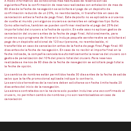
A modo informativo las condiciones más habituales de reserva son las
siguientes:Para la confirmación de reservas realizadas con antelación de mas de
80 días de la fecha de navegación se solicitará el pago de un depósito de
confirmación reducido de un 20%, no reembolsable, ni transferible en caso de
cancelación antes la fecha de pago final. Este depósito no es aplicable a cruceros
de vuelta al mundo y en algunos cruceros a camarotes en categorías tipo Suite.
Como alternativa, también se pueden confirmar mediante el pago del 25% del
importe total del crucero a la fecha de opción. En este caso no aplican gastos de
cancelación del crucero antes de la fecha de pago final. Adicionalmente, para
cruceros cuyo programa de itinerario incluya paquete aeroterrestre se solicitará el
pago de un depósito adicional de 120 eur/persona, no reembolsable, ni
transferible en caso de cancelación antes de la fecha de pago final.Pago final: 80
días antes de la fecha de navegación. En caso de no recibir el importe final en la
fecha indicada, la compañía cancelará automáticamente la reserva del crucero con
gastos de penalización del 10% del precio total del crucero.Para reservas
realizadas a menos de 80 días de la fecha de navegación se solicitará pago total a
la fecha de opción.
Los cambios de nombres están permitidos hasta 30 días antes de la fecha de salida
salvo que la tarifa promocional aplicada indique lo contrario.
Los servicios terrestres de la naviera deben solicitarse con fecha límite hasta 20
días antes del inicio de la navegación.
Los aéreos contratados con la naviera solo pueden incluirse una vez confirmado el
crucero, no permiten cambio de nombres y no son reembolsables en caso de
cancelación