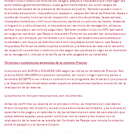
Pueden incluir todos los honorarios, cargos, peajes e impuestos que impongan las
autoridades gubernamentales o cuasi gubernamentales, así como cargos de
terceros derivados de la presencia del buque en puerto. También pueden incluir
aranceles aduaneros, impuestos por pasajero, peajes del Canal de Panamá, tasas o
cuotas de muelle, honorarios de inspección, servicios de pilotaje, tasas aéreas,
impuestos hoteleros o IVA incurridos como parte de un servicio terrestre, tasas de
inmigración y naturalización, e impuestos por servicios de navegación, atraque,
estiba, equipaje y servicio de seguridad. También pueden incluir el NFC aplicable
por algunas navieras. Las Tasas e Impuestos Porturarios pueden ser calculados por
pasajero, por atraque, por tonelada o por buque. Las tasaciones calculadas por
toneladas o por buque se distribuirán entre los pasajeros del barco. Las Tasas e
Impuestos Porturarios están sujetos a cambios y la Naviera se reserva el derecho
de repercutir aumentos o disminuciones según las cuantías en vigor en el momento
de la navegación, incluso si la tarifa ya ha sido pagada en su totalidad.
Términos y condiciones generales de la reserva: Precios
Los precios son EUROS o DÓLARES USA según se indica en la tabla de Precios. Son
precios SOLO CRUCERO en pensión completa, sin incluir ningún servicio aéreo o
terrestre EXCEPTO si se indica lo contrario en el programa del itinerario.Los precios
y la disponibilidad mostrados están sujetos a alteraciones hasta el momento de la
realización de la reserva.
Los precios no incluyen las propinas, son voluntarias.
Antes de confirmar su reserva en el proceso online, se mostrará con claridad el
Precio Completo del crucero y los servicios adicionales solicitados, y se indicará el
calendario de pagos y el calendario de penalizaciones en caso de cancelación que
usted deberá aceptar para poder continuar con la reserva.Así mismo con la
realización de la reserva se acepta del Contrato de Pasaje que vincula la relación
entre el pasajero y la naviera Cunard.