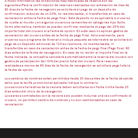
A modo informativo las condiciones más habituales de reserva son las
siguientes:Para la confirmación de reservas realizadas con antelación de mas de
80 días de la fecha de navegación se solicitará el pago de un depósito de
confirmación reducido de un 20%, no reembolsable, ni transferible en caso de
cancelación antes la fecha de pago final. Este depósito no es aplicable a cruceros
de vuelta al mundo y en algunos cruceros a camarotes en categorías tipo Suite.
Como alternativa, también se pueden confirmar mediante el pago del 25% del
importe total del crucero a la fecha de opción. En este caso no aplican gastos de
cancelación del crucero antes de la fecha de pago final. Adicionalmente, para
cruceros cuyo programa de itinerario incluya paquete aeroterrestre se solicitará el
pago de un depósito adicional de 120 eur/persona, no reembolsable, ni
transferible en caso de cancelación antes de la fecha de pago final.Pago final: 80
días antes de la fecha de navegación. En caso de no recibir el importe final en la
fecha indicada, la compañía cancelará automáticamente la reserva del crucero con
gastos de penalización del 10% del precio total del crucero.Para reservas
realizadas a menos de 80 días de la fecha de navegación se solicitará pago total a
la fecha de opción.
Los cambios de nombres están permitidos hasta 30 días antes de la fecha de salida
salvo que la tarifa promocional aplicada indique lo contrario.
Los servicios terrestres de la naviera deben solicitarse con fecha límite hasta 20
días antes del inicio de la navegación.
Los aéreos contratados con la naviera solo pueden incluirse una vez confirmado el
crucero, no permiten cambio de nombres y no son reembolsables en caso de
cancelación