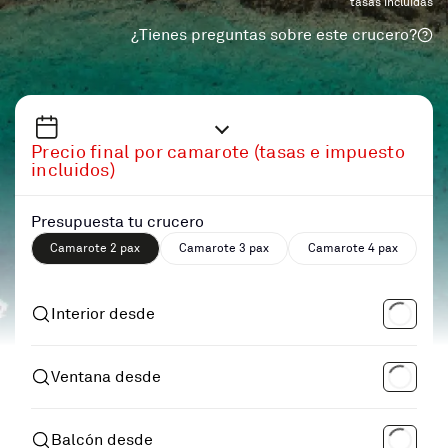
tasas incluidas
¿Tienes preguntas sobre este crucero?
Precio final por camarote (tasas e impuesto
incluidos)
Presupuesta tu crucero
Camarote 2 pax
Camarote 3 pax
Camarote 4 pax
Interior desde
Ventana desde
Balcón desde