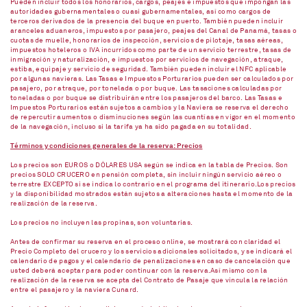
Pueden incluir todos los honorarios, cargos, peajes e impuestos que impongan las
autoridades gubernamentales o cuasi gubernamentales, así como cargos de
terceros derivados de la presencia del buque en puerto. También pueden incluir
aranceles aduaneros, impuestos por pasajero, peajes del Canal de Panamá, tasas o
cuotas de muelle, honorarios de inspección, servicios de pilotaje, tasas aéreas,
impuestos hoteleros o IVA incurridos como parte de un servicio terrestre, tasas de
inmigración y naturalización, e impuestos por servicios de navegación, atraque,
estiba, equipaje y servicio de seguridad. También pueden incluir el NFC aplicable
por algunas navieras. Las Tasas e Impuestos Porturarios pueden ser calculados por
pasajero, por atraque, por tonelada o por buque. Las tasaciones calculadas por
toneladas o por buque se distribuirán entre los pasajeros del barco. Las Tasas e
Impuestos Porturarios están sujetos a cambios y la Naviera se reserva el derecho
de repercutir aumentos o disminuciones según las cuantías en vigor en el momento
de la navegación, incluso si la tarifa ya ha sido pagada en su totalidad.
Términos y condiciones generales de la reserva: Precios
Los precios son EUROS o DÓLARES USA según se indica en la tabla de Precios. Son
precios SOLO CRUCERO en pensión completa, sin incluir ningún servicio aéreo o
terrestre EXCEPTO si se indica lo contrario en el programa del itinerario.Los precios
y la disponibilidad mostrados están sujetos a alteraciones hasta el momento de la
realización de la reserva.
Los precios no incluyen las propinas, son voluntarias.
Antes de confirmar su reserva en el proceso online, se mostrará con claridad el
Precio Completo del crucero y los servicios adicionales solicitados, y se indicará el
calendario de pagos y el calendario de penalizaciones en caso de cancelación que
usted deberá aceptar para poder continuar con la reserva.Así mismo con la
realización de la reserva se acepta del Contrato de Pasaje que vincula la relación
entre el pasajero y la naviera Cunard.