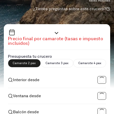
tasas incluidas
¿Tienes preguntas sobre este crucero?
Precio final por camarote (tasas e impuesto
incluidos)
Presupuesta tu crucero
Camarote 2 pax
Camarote 3 pax
Camarote 4 pax
Interior desde
Ventana desde
Balcón desde