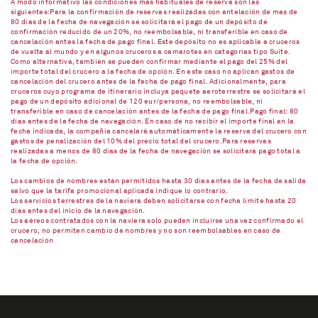
A modo informativo las condiciones más habituales de reserva son las
siguientes:Para la confirmación de reservas realizadas con antelación de mas de
80 días de la fecha de navegación se solicitará el pago de un depósito de
confirmación reducido de un 20%, no reembolsable, ni transferible en caso de
cancelación antes la fecha de pago final. Este depósito no es aplicable a cruceros
de vuelta al mundo y en algunos cruceros a camarotes en categorías tipo Suite.
Como alternativa, también se pueden confirmar mediante el pago del 25% del
importe total del crucero a la fecha de opción. En este caso no aplican gastos de
cancelación del crucero antes de la fecha de pago final. Adicionalmente, para
cruceros cuyo programa de itinerario incluya paquete aeroterrestre se solicitará el
pago de un depósito adicional de 120 eur/persona, no reembolsable, ni
transferible en caso de cancelación antes de la fecha de pago final.Pago final: 80
días antes de la fecha de navegación. En caso de no recibir el importe final en la
fecha indicada, la compañía cancelará automáticamente la reserva del crucero con
gastos de penalización del 10% del precio total del crucero.Para reservas
realizadas a menos de 80 días de la fecha de navegación se solicitará pago total a
la fecha de opción.
Los cambios de nombres están permitidos hasta 30 días antes de la fecha de salida
salvo que la tarifa promocional aplicada indique lo contrario.
Los servicios terrestres de la naviera deben solicitarse con fecha límite hasta 20
días antes del inicio de la navegación.
Los aéreos contratados con la naviera solo pueden incluirse una vez confirmado el
crucero, no permiten cambio de nombres y no son reembolsables en caso de
cancelación