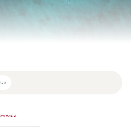
ROS
eservada