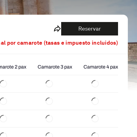
Reservar
nal por camarote (tasas e impuesto incluidos)
arote 2 pax
Camarote 3 pax
Camarote 4 pax