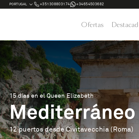
+351308803174
+34654503682
Ofertas
Destacad
15 días en el Queen Elizabeth
Mediterráneo 
12 puertos desde Civitavecchia (Roma)