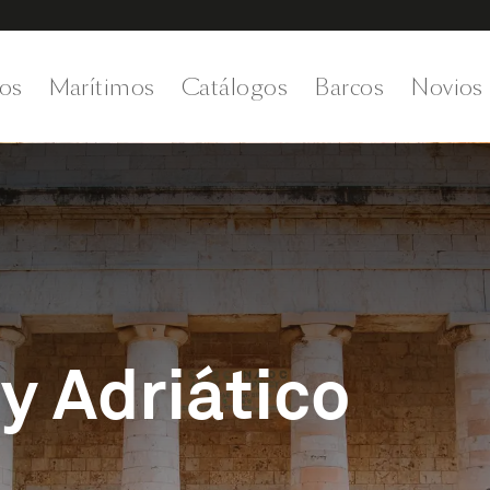
os
Marítimos
Catálogos
Barcos
Novios
y Adriático