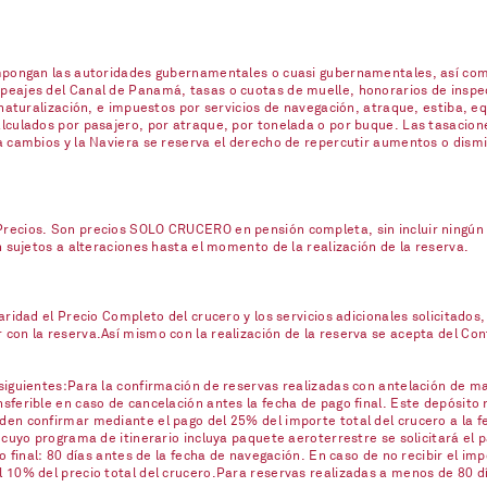
impongan las autoridades gubernamentales o cuasi gubernamentales, así com
eajes del Canal de Panamá, tasas o cuotas de muelle, honorarios de inspecc
naturalización, e impuestos por servicios de navegación, atraque, estiba, eq
lculados por pasajero, por atraque, por tonelada o por buque. Las tasacione
a cambios y la Naviera se reserva el derecho de repercutir aumentos o dism
ecios. Son precios SOLO CRUCERO en pensión completa, sin incluir ningún se
n sujetos a alteraciones hasta el momento de la realización de la reserva.
ridad el Precio Completo del crucero y los servicios adicionales solicitados,
on la reserva.Así mismo con la realización de la reserva se acepta del Contr
iguientes:Para la confirmación de reservas realizadas con antelación de mas
ferible en caso de cancelación antes la fecha de pago final. Este depósito 
en confirmar mediante el pago del 25% del importe total del crucero a la fe
 cuyo programa de itinerario incluya paquete aeroterrestre se solicitará el
o final: 80 días antes de la fecha de navegación. En caso de no recibir el imp
10% del precio total del crucero.Para reservas realizadas a menos de 80 día