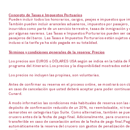
Concepto de Tasas e Impuestos Portuarios
Pueden incluir todos los honorarios, cargos, peajes e impuestos que 
También pueden incluir aranceles aduaneros, impuestos por pasajero, p
incurridos como parte de un servicio terrestre, tasas de inmigración y 
por algunas navieras. Las Tasas e Impuestos Porturarios pueden ser ca
pasajeros del barco. Las Tasas e Impuestos Porturarios están sujetos 
incluso si la tarifa ya ha sido pagada en su totalidad.
Términos y condiciones generales de la reserva: Precios
Los precios son EUROS o DÓLARES USA según se indica en la tabla de Pr
programa del itinerario.Los precios y la disponibilidad mostrados está
Los precios no incluyen las propinas, son voluntarias.
Antes de confirmar su reserva en el proceso online, se mostrará con cla
en caso de cancelación que usted deberá aceptar para poder continuar c
Cunard.
A modo informativo las condiciones más habituales de reserva son las s
depósito de confirmación reducido de un 20%, no reembolsable, ni trans
camarotes en categorías tipo Suite. Como alternativa, también se pued
crucero antes de la fecha de pago final. Adicionalmente, para cruceros
transferible en caso de cancelación antes de la fecha de pago final.Pag
automáticamente la reserva del crucero con gastos de penalización del 