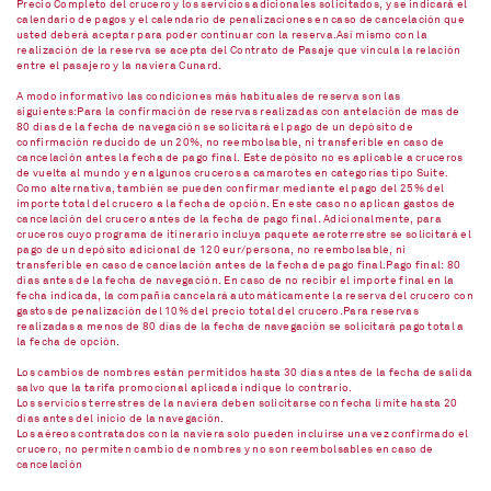
Precio Completo del crucero y los servicios adicionales solicitados, y se indicará el
calendario de pagos y el calendario de penalizaciones en caso de cancelación que
usted deberá aceptar para poder continuar con la reserva.Así mismo con la
realización de la reserva se acepta del Contrato de Pasaje que vincula la relación
entre el pasajero y la naviera Cunard.
A modo informativo las condiciones más habituales de reserva son las
siguientes:Para la confirmación de reservas realizadas con antelación de mas de
80 días de la fecha de navegación se solicitará el pago de un depósito de
confirmación reducido de un 20%, no reembolsable, ni transferible en caso de
cancelación antes la fecha de pago final. Este depósito no es aplicable a cruceros
de vuelta al mundo y en algunos cruceros a camarotes en categorías tipo Suite.
Como alternativa, también se pueden confirmar mediante el pago del 25% del
importe total del crucero a la fecha de opción. En este caso no aplican gastos de
cancelación del crucero antes de la fecha de pago final. Adicionalmente, para
cruceros cuyo programa de itinerario incluya paquete aeroterrestre se solicitará el
pago de un depósito adicional de 120 eur/persona, no reembolsable, ni
transferible en caso de cancelación antes de la fecha de pago final.Pago final: 80
días antes de la fecha de navegación. En caso de no recibir el importe final en la
fecha indicada, la compañía cancelará automáticamente la reserva del crucero con
gastos de penalización del 10% del precio total del crucero.Para reservas
realizadas a menos de 80 días de la fecha de navegación se solicitará pago total a
la fecha de opción.
Los cambios de nombres están permitidos hasta 30 días antes de la fecha de salida
salvo que la tarifa promocional aplicada indique lo contrario.
Los servicios terrestres de la naviera deben solicitarse con fecha límite hasta 20
días antes del inicio de la navegación.
Los aéreos contratados con la naviera solo pueden incluirse una vez confirmado el
crucero, no permiten cambio de nombres y no son reembolsables en caso de
cancelación