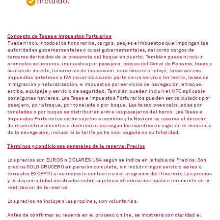
Incluido.
Concepto de Tasas e Impuestos Portuarios
Pueden incluir todos los honorarios, cargos, peajes e impuestos que impongan las
autoridades gubernamentales o cuasi gubernamentales, así como cargos de
terceros derivados de la presencia del buque en puerto. También pueden incluir
aranceles aduaneros, impuestos por pasajero, peajes del Canal de Panamá, tasas o
cuotas de muelle, honorarios de inspección, servicios de pilotaje, tasas aéreas,
impuestos hoteleros o IVA incurridos como parte de un servicio terrestre, tasas de
inmigración y naturalización, e impuestos por servicios de navegación, atraque,
estiba, equipaje y servicio de seguridad. También pueden incluir el NFC aplicable
por algunas navieras. Las Tasas e Impuestos Porturarios pueden ser calculados por
pasajero, por atraque, por tonelada o por buque. Las tasaciones calculadas por
toneladas o por buque se distribuirán entre los pasajeros del barco. Las Tasas e
Impuestos Porturarios están sujetos a cambios y la Naviera se reserva el derecho
de repercutir aumentos o disminuciones según las cuantías en vigor en el momento
de la navegación, incluso si la tarifa ya ha sido pagada en su totalidad.
Términos y condiciones generales de la reserva: Precios
Los precios son EUROS o DÓLARES USA según se indica en la tabla de Precios. Son
precios SOLO CRUCERO en pensión completa, sin incluir ningún servicio aéreo o
terrestre EXCEPTO si se indica lo contrario en el programa del itinerario.Los precios
y la disponibilidad mostrados están sujetos a alteraciones hasta el momento de la
realización de la reserva.
Los precios no incluyen las propinas, son voluntarias.
Antes de confirmar su reserva en el proceso online, se mostrará con claridad el