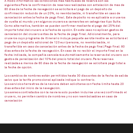
A modo informativo las condiciones más habituales de reserva son las
siguientes:Para la confirmación de reservas realizadas con antelación de mas de
80 días de la fecha de navegación se solicitará el pago de un depósito de
confirmación reducido de un 20%, no reembolsable, ni transferible en caso de
cancelación antes la fecha de pago final. Este depósito no es aplicable a cruceros
de vuelta al mundo y en algunos cruceros a camarotes en categorías tipo Suite.
Como alternativa, también se pueden confirmar mediante el pago del 25% del
importe total del crucero a la fecha de opción. En este caso no aplican gastos de
cancelación del crucero antes de la fecha de pago final. Adicionalmente, para
cruceros cuyo programa de itinerario incluya paquete aeroterrestre se solicitará el
pago de un depósito adicional de 120 eur/persona, no reembolsable, ni
transferible en caso de cancelación antes de la fecha de pago final.Pago final: 80
días antes de la fecha de navegación. En caso de no recibir el importe final en la
fecha indicada, la compañía cancelará automáticamente la reserva del crucero con
gastos de penalización del 10% del precio total del crucero.Para reservas
realizadas a menos de 80 días de la fecha de navegación se solicitará pago total a
la fecha de opción.
Los cambios de nombres están permitidos hasta 30 días antes de la fecha de salida
salvo que la tarifa promocional aplicada indique lo contrario.
Los servicios terrestres de la naviera deben solicitarse con fecha límite hasta 20
días antes del inicio de la navegación.
Los aéreos contratados con la naviera solo pueden incluirse una vez confirmado el
crucero, no permiten cambio de nombres y no son reembolsables en caso de
cancelación