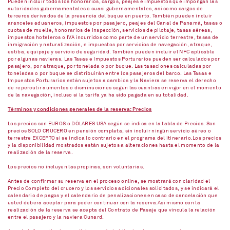
Pueden incluir todos los honorarios, cargos, peajes e impuestos que impongan las
autoridades gubernamentales o cuasi gubernamentales, así como cargos de
terceros derivados de la presencia del buque en puerto. También pueden incluir
aranceles aduaneros, impuestos por pasajero, peajes del Canal de Panamá, tasas o
cuotas de muelle, honorarios de inspección, servicios de pilotaje, tasas aéreas,
impuestos hoteleros o IVA incurridos como parte de un servicio terrestre, tasas de
inmigración y naturalización, e impuestos por servicios de navegación, atraque,
estiba, equipaje y servicio de seguridad. También pueden incluir el NFC aplicable
por algunas navieras. Las Tasas e Impuestos Porturarios pueden ser calculados por
pasajero, por atraque, por tonelada o por buque. Las tasaciones calculadas por
toneladas o por buque se distribuirán entre los pasajeros del barco. Las Tasas e
Impuestos Porturarios están sujetos a cambios y la Naviera se reserva el derecho
de repercutir aumentos o disminuciones según las cuantías en vigor en el momento
de la navegación, incluso si la tarifa ya ha sido pagada en su totalidad.
Términos y condiciones generales de la reserva: Precios
Los precios son EUROS o DÓLARES USA según se indica en la tabla de Precios. Son
precios SOLO CRUCERO en pensión completa, sin incluir ningún servicio aéreo o
terrestre EXCEPTO si se indica lo contrario en el programa del itinerario.Los precios
y la disponibilidad mostrados están sujetos a alteraciones hasta el momento de la
realización de la reserva.
Los precios no incluyen las propinas, son voluntarias.
Antes de confirmar su reserva en el proceso online, se mostrará con claridad el
Precio Completo del crucero y los servicios adicionales solicitados, y se indicará el
calendario de pagos y el calendario de penalizaciones en caso de cancelación que
usted deberá aceptar para poder continuar con la reserva.Así mismo con la
realización de la reserva se acepta del Contrato de Pasaje que vincula la relación
entre el pasajero y la naviera Cunard.