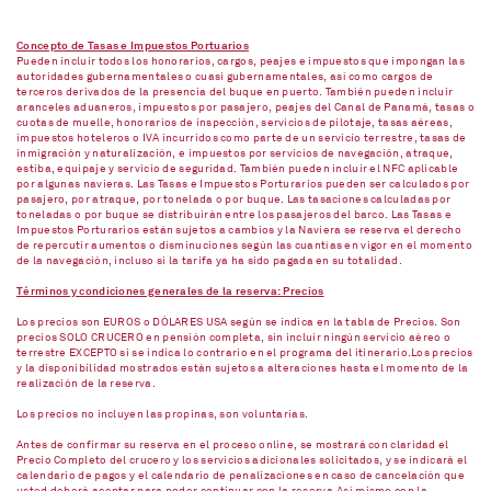
Concepto de Tasas e Impuestos Portuarios
Pueden incluir todos los honorarios, cargos, peajes e impuestos que impongan las
autoridades gubernamentales o cuasi gubernamentales, así como cargos de
terceros derivados de la presencia del buque en puerto. También pueden incluir
aranceles aduaneros, impuestos por pasajero, peajes del Canal de Panamá, tasas o
cuotas de muelle, honorarios de inspección, servicios de pilotaje, tasas aéreas,
impuestos hoteleros o IVA incurridos como parte de un servicio terrestre, tasas de
inmigración y naturalización, e impuestos por servicios de navegación, atraque,
estiba, equipaje y servicio de seguridad. También pueden incluir el NFC aplicable
por algunas navieras. Las Tasas e Impuestos Porturarios pueden ser calculados por
pasajero, por atraque, por tonelada o por buque. Las tasaciones calculadas por
toneladas o por buque se distribuirán entre los pasajeros del barco. Las Tasas e
Impuestos Porturarios están sujetos a cambios y la Naviera se reserva el derecho
de repercutir aumentos o disminuciones según las cuantías en vigor en el momento
de la navegación, incluso si la tarifa ya ha sido pagada en su totalidad.
Términos y condiciones generales de la reserva: Precios
Los precios son EUROS o DÓLARES USA según se indica en la tabla de Precios. Son
precios SOLO CRUCERO en pensión completa, sin incluir ningún servicio aéreo o
terrestre EXCEPTO si se indica lo contrario en el programa del itinerario.Los precios
y la disponibilidad mostrados están sujetos a alteraciones hasta el momento de la
realización de la reserva.
Los precios no incluyen las propinas, son voluntarias.
Antes de confirmar su reserva en el proceso online, se mostrará con claridad el
Precio Completo del crucero y los servicios adicionales solicitados, y se indicará el
calendario de pagos y el calendario de penalizaciones en caso de cancelación que