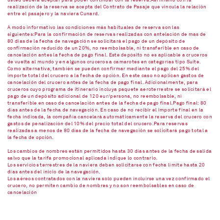
usted deberá aceptar para poder continuar con la reserva.Así mismo con la
realización de la reserva se acepta del Contrato de Pasaje que vincula la relación
entre el pasajero y la naviera Cunard.
A modo informativo las condiciones más habituales de reserva son las
siguientes:Para la confirmación de reservas realizadas con antelación de mas de
80 días de la fecha de navegación se solicitará el pago de un depósito de
confirmación reducido de un 20%, no reembolsable, ni transferible en caso de
cancelación antes la fecha de pago final. Este depósito no es aplicable a cruceros
de vuelta al mundo y en algunos cruceros a camarotes en categorías tipo Suite.
Como alternativa, también se pueden confirmar mediante el pago del 25% del
importe total del crucero a la fecha de opción. En este caso no aplican gastos de
cancelación del crucero antes de la fecha de pago final. Adicionalmente, para
cruceros cuyo programa de itinerario incluya paquete aeroterrestre se solicitará el
pago de un depósito adicional de 120 eur/persona, no reembolsable, ni
transferible en caso de cancelación antes de la fecha de pago final.Pago final: 80
días antes de la fecha de navegación. En caso de no recibir el importe final en la
fecha indicada, la compañía cancelará automáticamente la reserva del crucero con
gastos de penalización del 10% del precio total del crucero.Para reservas
realizadas a menos de 80 días de la fecha de navegación se solicitará pago total a
la fecha de opción.
Los cambios de nombres están permitidos hasta 30 días antes de la fecha de salida
salvo que la tarifa promocional aplicada indique lo contrario.
Los servicios terrestres de la naviera deben solicitarse con fecha límite hasta 20
días antes del inicio de la navegación.
Los aéreos contratados con la naviera solo pueden incluirse una vez confirmado el
crucero, no permiten cambio de nombres y no son reembolsables en caso de
cancelación