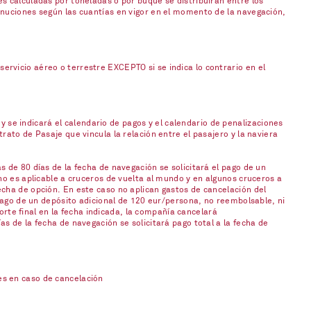
s calculadas por toneladas o por buque se distribuirán entre los
inuciones según las cuantías en vigor en el momento de la navegación,
rvicio aéreo o terrestre EXCEPTO si se indica lo contrario en el
 y se indicará el calendario de pagos y el calendario de penalizaciones
ato de Pasaje que vincula la relación entre el pasajero y la naviera
 de 80 días de la fecha de navegación se solicitará el pago de un
no es aplicable a cruceros de vuelta al mundo y en algunos cruceros a
cha de opción. En este caso no aplican gastos de cancelación del
 pago de un depósito adicional de 120 eur/persona, no reembolsable, ni
orte final en la fecha indicada, la compañía cancelará
s de la fecha de navegación se solicitará pago total a la fecha de
es en caso de cancelación