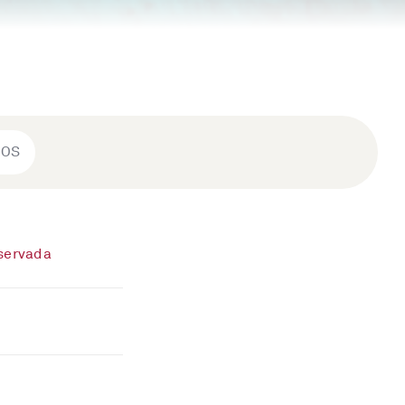
ROS
eservada