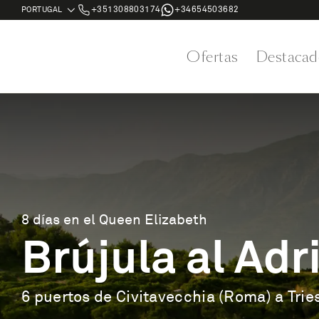
+351308803174
+34654503682
Ofertas
Destacad
8 días en el Queen Elizabeth
Brújula al Adr
6 puertos de Civitavecchia (Roma) a Trie