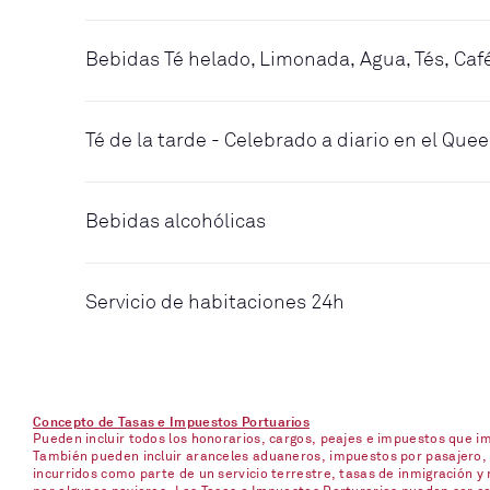
Bebidas Té helado, Limonada, Agua, Tés, Caf
Té de la tarde - Celebrado a diario en el Qu
Bebidas alcohólicas
Servicio de habitaciones 24h
Concepto de Tasas e Impuestos Portuarios
Pueden incluir todos los honorarios, cargos, peajes e impuestos que 
También pueden incluir aranceles aduaneros, impuestos por pasajero, p
incurridos como parte de un servicio terrestre, tasas de inmigración y 