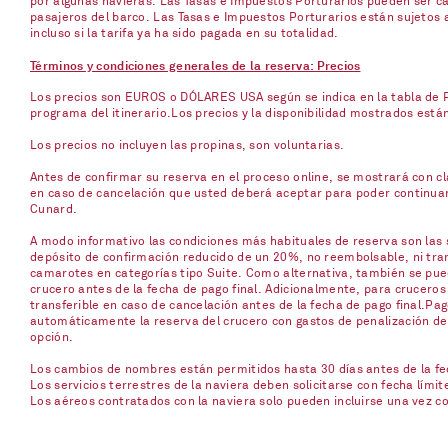
por algunas navieras. Las Tasas e Impuestos Porturarios pueden ser ca
pasajeros del barco. Las Tasas e Impuestos Porturarios están sujetos 
incluso si la tarifa ya ha sido pagada en su totalidad.
Términos y condiciones generales de la reserva: Precios
Los precios son EUROS o DÓLARES USA según se indica en la tabla de Pr
programa del itinerario.Los precios y la disponibilidad mostrados está
Los precios no incluyen las propinas, son voluntarias.
Antes de confirmar su reserva en el proceso online, se mostrará con cla
en caso de cancelación que usted deberá aceptar para poder continuar c
Cunard.
A modo informativo las condiciones más habituales de reserva son las s
depósito de confirmación reducido de un 20%, no reembolsable, ni trans
camarotes en categorías tipo Suite. Como alternativa, también se pued
crucero antes de la fecha de pago final. Adicionalmente, para cruceros
transferible en caso de cancelación antes de la fecha de pago final.Pag
automáticamente la reserva del crucero con gastos de penalización del 
opción.
Los cambios de nombres están permitidos hasta 30 días antes de la fech
Los servicios terrestres de la naviera deben solicitarse con fecha límit
Los aéreos contratados con la naviera solo pueden incluirse una vez 