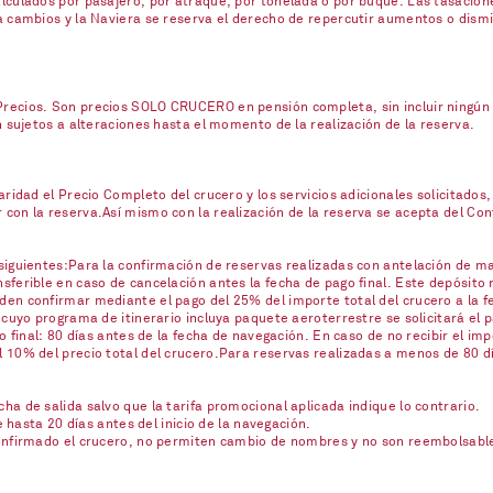
lculados por pasajero, por atraque, por tonelada o por buque. Las tasacione
a cambios y la Naviera se reserva el derecho de repercutir aumentos o dism
ecios. Son precios SOLO CRUCERO en pensión completa, sin incluir ningún se
n sujetos a alteraciones hasta el momento de la realización de la reserva.
ridad el Precio Completo del crucero y los servicios adicionales solicitados,
on la reserva.Así mismo con la realización de la reserva se acepta del Contr
iguientes:Para la confirmación de reservas realizadas con antelación de mas
ferible en caso de cancelación antes la fecha de pago final. Este depósito 
en confirmar mediante el pago del 25% del importe total del crucero a la fe
 cuyo programa de itinerario incluya paquete aeroterrestre se solicitará el
o final: 80 días antes de la fecha de navegación. En caso de no recibir el imp
10% del precio total del crucero.Para reservas realizadas a menos de 80 día
a de salida salvo que la tarifa promocional aplicada indique lo contrario.
e hasta 20 días antes del inicio de la navegación.
confirmado el crucero, no permiten cambio de nombres y no son reembolsabl