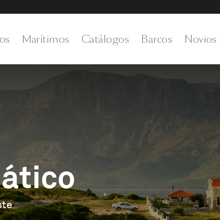
os
Marítimos
Catálogos
Barcos
Novios
iático
ste