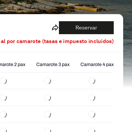
Reservar
nal por camarote (tasas e impuesto incluidos)
arote 2 pax
Camarote 3 pax
Camarote 4 pax