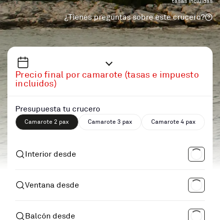
tasas incluidas
¿Tienes preguntas sobre este crucero?
Precio final por camarote (tasas e impuesto
incluidos)
Presupuesta tu crucero
Camarote 2 pax
Camarote 3 pax
Camarote 4 pax
Interior desde
Ventana desde
Balcón desde