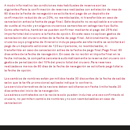
A modo informativo las condiciones más habituales de reserva son las
siguientes:Para la confirmación de reservas realizadas con antelación de mas de
80 días de la fecha de navegación se solicitará el pago de un depósito de
confirmación reducido de un 20%, no reembolsable, ni transferible en caso de
cancelación antes la fecha de pago final. Este depósito no es aplicable a cruceros
de vuelta al mundo y en algunos cruceros a camarotes en categorías tipo Suite.
Como alternativa, también se pueden confirmar mediante el pago del 25% del
importe total del crucero a la fecha de opción. En este caso no aplican gastos de
cancelación del crucero antes de la fecha de pago final. Adicionalmente, para
cruceros cuyo programa de itinerario incluya paquete aeroterrestre se solicitará el
pago de un depósito adicional de 120 eur/persona, no reembolsable, ni
transferible en caso de cancelación antes de la fecha de pago final.Pago final: 80
días antes de la fecha de navegación. En caso de no recibir el importe final en la
fecha indicada, la compañía cancelará automáticamente la reserva del crucero con
gastos de penalización del 10% del precio total del crucero.Para reservas
realizadas a menos de 80 días de la fecha de navegación se solicitará pago total a
la fecha de opción.
Los cambios de nombres están permitidos hasta 30 días antes de la fecha de salida
salvo que la tarifa promocional aplicada indique lo contrario.
Los servicios terrestres de la naviera deben solicitarse con fecha límite hasta 20
días antes del inicio de la navegación.
Los aéreos contratados con la naviera solo pueden incluirse una vez confirmado el
crucero, no permiten cambio de nombres y no son reembolsables en caso de
cancelación