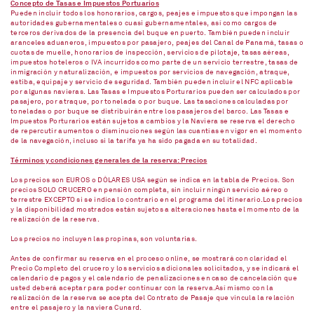
Concepto de Tasas e Impuestos Portuarios
Pueden incluir todos los honorarios, cargos, peajes e impuestos que impongan las
autoridades gubernamentales o cuasi gubernamentales, así como cargos de
terceros derivados de la presencia del buque en puerto. También pueden incluir
aranceles aduaneros, impuestos por pasajero, peajes del Canal de Panamá, tasas o
cuotas de muelle, honorarios de inspección, servicios de pilotaje, tasas aéreas,
impuestos hoteleros o IVA incurridos como parte de un servicio terrestre, tasas de
inmigración y naturalización, e impuestos por servicios de navegación, atraque,
estiba, equipaje y servicio de seguridad. También pueden incluir el NFC aplicable
por algunas navieras. Las Tasas e Impuestos Porturarios pueden ser calculados por
pasajero, por atraque, por tonelada o por buque. Las tasaciones calculadas por
toneladas o por buque se distribuirán entre los pasajeros del barco. Las Tasas e
Impuestos Porturarios están sujetos a cambios y la Naviera se reserva el derecho
de repercutir aumentos o disminuciones según las cuantías en vigor en el momento
de la navegación, incluso si la tarifa ya ha sido pagada en su totalidad.
Términos y condiciones generales de la reserva: Precios
Los precios son EUROS o DÓLARES USA según se indica en la tabla de Precios. Son
precios SOLO CRUCERO en pensión completa, sin incluir ningún servicio aéreo o
terrestre EXCEPTO si se indica lo contrario en el programa del itinerario.Los precios
y la disponibilidad mostrados están sujetos a alteraciones hasta el momento de la
realización de la reserva.
Los precios no incluyen las propinas, son voluntarias.
Antes de confirmar su reserva en el proceso online, se mostrará con claridad el
Precio Completo del crucero y los servicios adicionales solicitados, y se indicará el
calendario de pagos y el calendario de penalizaciones en caso de cancelación que
usted deberá aceptar para poder continuar con la reserva.Así mismo con la
realización de la reserva se acepta del Contrato de Pasaje que vincula la relación
entre el pasajero y la naviera Cunard.