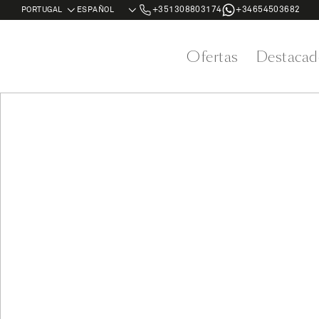
+351308803174
+34654503682
Ofertas
Destacad