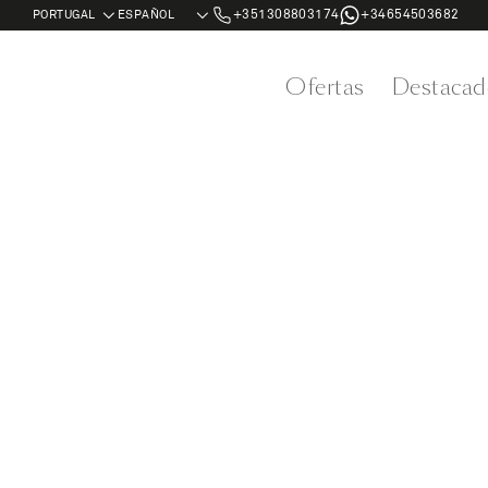
+351308803174
+34654503682
Ofertas
Destacad