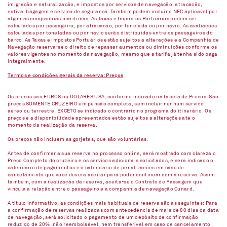
imigração e naturalização, e impostos por serviços de navegação, atracação,
estiva, bagagem e serviço de segurança. Também podem incluir o NFC aplicável por
algumas companhias marítimas. As Taxas e Impostos Portuários podem ser
calculados por passageiro, por atracação, por tonelada ou por navio. As avaliações
calculadas por toneladas ou por navio serão distribuídas entre os passageiros do
barco. As Taxas e Impostos Portuários estão sujeitos a alterações e a Companhia de
Navegação reserva-se o direito de repassar aumentos ou diminuições conforme os
valores vigentes no momento da navegação, mesmo que a tarifa já tenha sido paga
integralmente.
Termos e condições gerais da reserva: Preços
Os preços são EUROS ou DÓLARES USA, conforme indicado na tabela de Preços. São
preços SOMENTE CRUZEIRO em pensão completa, sem incluir nenhum serviço
aéreo ou terrestre, EXCETO se indicado o contrário no programa do itinerário. Os
preços e a disponibilidade apresentados estão sujeitos a alterações até o
momento da realização da reserva.
Os preços não incluem as gorjetas, que são voluntárias.
Antes de confirmar a sua reserva no processo online, será mostrado com clareza o
Preço Completo do cruzeiro e os serviços adicionais solicitados, e será indicado o
calendário de pagamentos e o calendário de penalizações em caso de
cancelamento que você deverá aceitar para poder continuar com a reserva. Assim
também, com a realização da reserva, aceita-se o Contrato de Passagem que
vincula a relação entre o passageiro e a companhia de navegação Cunard.
A título informativo, as condições mais habituais de reserva são as seguintes: Para
a confirmação de reservas realizadas com antecedência de mais de 80 dias da data
de navegação, será solicitado o pagamento de um depósito de confirmação
reduzido de 20%, não reembolsável, nem transferível em caso de cancelamento