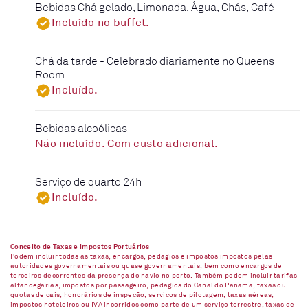
Bebidas Chá gelado, Limonada, Água, Chás, Café
Incluído no buffet.
Chá da tarde - Celebrado diariamente no Queens
Room
Incluído.
Bebidas alcoólicas
Não incluído. Com custo adicional.
Serviço de quarto 24h
Incluído.
Conceito de Taxas e Impostos Portuários
Podem incluir todas as taxas, encargos, pedágios e impostos impostos pelas
autoridades governamentais ou quase governamentais, bem como encargos de
terceiros decorrentes da presença do navio no porto. Também podem incluir tarifas
alfandegárias, impostos por passageiro, pedágios do Canal do Panamá, taxas ou
quotas de cais, honorários de inspeção, serviços de pilotagem, taxas aéreas,
impostos hoteleiros ou IVA incorridos como parte de um serviço terrestre, taxas de