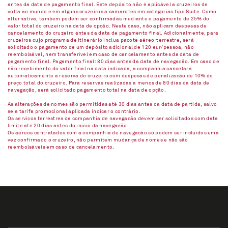
antes da data de pagamento final. Este depósito não é aplicável a cruzeiros de
volta ao mundo e em alguns cruzeiros a camarotes em categorias tipo Suíte. Como
alternativa, também podem ser confirmadas mediante o pagamento de 25% do
valor total do cruzeiro na data de opção. Neste caso, não aplicam despesas de
cancelamento do cruzeiro antes da data de pagamento final. Adicionalmente, para
cruzeiros cujo programa de itinerário inclua pacote aéreo-terrestre, será
solicitado o pagamento de um depósito adicional de 120 eur/pessoa, não
reembolsável, nem transferível em caso de cancelamento antes da data de
pagamento final. Pagamento final: 80 dias antes da data de navegação. Em caso de
não recebimento do valor final na data indicada, a companhia cancelará
automaticamente a reserva do cruzeiro com despesas de penalização de 10% do
preço total do cruzeiro. Para reservas realizadas a menos de 80 dias da data de
navegação, será solicitado pagamento total na data de opção.
As alterações de nomes são permitidas até 30 dias antes da data de partida, salvo
se a tarifa promocional aplicada indicar o contrário.
Os serviços terrestres da companhia de navegação devem ser solicitados com data
limite até 20 dias antes do início da navegação.
Os aéreos contratados com a companhia de navegação só podem ser incluídos uma
vez confirmado o cruzeiro, não permitem mudança de nomes e não são
reembolsáveis em caso de cancelamento.​