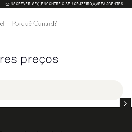
INSCREVER-SE
ENCONTRE O SEU CRUZEIRO
ÁREA AGENTES
el
Porquê Cunard?
res preços