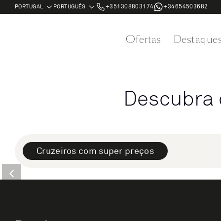
+351308803174
+34654503682
Ofertas
Destaque
Descubra 
Cruzeiros com super preços