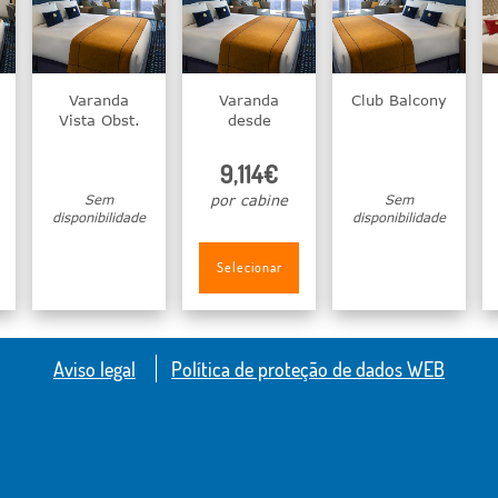
Varanda
Varanda
Club Balcony
Vista Obst.
desde
9,114€
Sem
por cabine
Sem
disponibilidade
disponibilidade
Selecionar
Aviso legal
Política de proteção de dados WEB