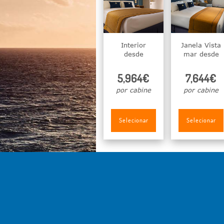
Interior
Janela Vista
desde
mar desde
5,964€
7,644€
por cabine
por cabine
Selecionar
Selecionar