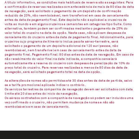
A título informativo, as condições mais habituais de reserva são as seguintes: Para
a confirmação de reservas realizadas com antecedência de mais de 80 dias da data
de navegação, será solicitado o pagamento de um depósito de confirmação
reduzido de 20%, não reembolsável, nem transferível em caso de cancelamento
antes da data de pagamento final. Este depósito não é aplicável a cruzeiros de
volta ao mundo e em alguns cruzeiros a camarotes em categorias tipo Suíte. Como
alternativa, também podem ser confirmadas mediante o pagamento de 25% do
valor total do cruzeiro na data de opção. Neste caso, não aplicam despesas de
cancelamento do cruzeiro antes da data de pagamento final. Adicionalmente, para
cruzeiros cujo programa de itinerário inclua pacote aéreo-terrestre, será
solicitado o pagamento de um depósito adicional de 120 eur/pessoa, não
reembolsável, nem transferível em caso de cancelamento antes da data de
pagamento final. Pagamento final: 80 dias antes da data de navegação. Em caso de
não recebimento do valor final na data indicada, a companhia cancelará
automaticamente a reserva do cruzeiro com despesas de penalização de 10% do
preço total do cruzeiro. Para reservas realizadas a menos de 80 dias da data de
navegação, será solicitado pagamento total na data de opção.
As alterações de nomes são permitidas até 30 dias antes da data de partida, salvo
se a tarifa promocional aplicada indicar o contrário.
Os serviços terrestres da companhia de navegação devem ser solicitados com data
limite até 20 dias antes do início da navegação.
Os aéreos contratados com a companhia de navegação só podem ser incluídos uma
vez confirmado o cruzeiro, não permitem mudança de nomes e não são
reembolsáveis em caso de cancelamento.​