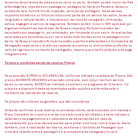
terceiros decorrentes da presença do navio no porto. Também podem incluir tarifas
alfandegárias, impostos por passageiro, pedágios do Canal do Panamá, taxas ou
quotas de cais, honorários de inspeção, serviços de pilotagem, taxas aéreas,
impostos hoteleiros ou IVA incorridos como parte de um serviço terrestre, taxas de
imigração e naturalização, e impostos por serviços de navegação, atracação,
estiva, bagagem e serviço de segurança. Também podem incluir o NFC aplicável por
algumas companhias marítimas. As Taxas e Impostos Portuários podem ser
calculados por passageiro, por atracação, por tonelada ou por navio. As avaliações
calculadas por toneladas ou por navio serão distribuídas entre os passageiros do
barco. As Taxas e Impostos Portuários estão sujeitos a alterações e a Companhia de
Navegação reserva-se o direito de repassar aumentos ou diminuições conforme os
valores vigentes no momento da navegação, mesmo que a tarifa já tenha sido paga
integralmente.
Termos e condições gerais da reserva: Preços
Os preços são EUROS ou DÓLARES USA, conforme indicado na tabela de Preços. São
preços SOMENTE CRUZEIRO em pensão completa, sem incluir nenhum serviço
aéreo ou terrestre, EXCETO se indicado o contrário no programa do itinerário. Os
preços e a disponibilidade apresentados estão sujeitos a alterações até o
momento da realização da reserva.
Os preços não incluem as gorjetas, que são voluntárias.
Antes de confirmar a sua reserva no processo online, será mostrado com clareza o
Preço Completo do cruzeiro e os serviços adicionais solicitados, e será indicado o
calendário de pagamentos e o calendário de penalizações em caso de
cancelamento que você deverá aceitar para poder continuar com a reserva. Assim
também, com a realização da reserva, aceita-se o Contrato de Passagem que
vincula a relação entre o passageiro e a companhia de navegação Cunard.