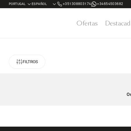
+351308803174
+34654503682
Ofertas
Destacad
FILTROS
Or